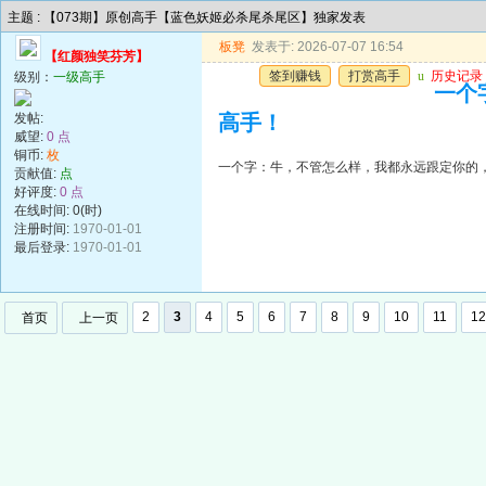
主题 : 【073期】原创高手【蓝色妖姬必杀尾杀尾区】独家发表
板凳
发表于: 2026-07-07 16:54
【红颜独笑芬芳】
签到赚钱
打赏高手
u
历史记录
级别：
一级高手
一个
发帖:
高手！
威望:
0 点
铜币:
枚
一个字：牛，不管怎么样，我都永远跟定你的
贡献值:
点
好评度:
0 点
在线时间: 0(时)
注册时间:
1970-01-01
最后登录:
1970-01-01
2
3
4
5
6
7
8
9
10
11
12
首页
上一页