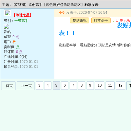
主题 : 【073期】原创高手【蓝色妖姬必杀尾杀尾区】独家发表
4楼
发表于: 2026-07-07 16:54
【玲珑之星】
签到赚钱
打赏高手
u
历史记录
级别：
一级高手
发贴
发帖:
表！！
威望:
0 点
铜币:
枚
发贴是奉献，看贴是缘分.顶贴是友情.感谢你的
贡献值:
点
好评度:
0 点
在线时间: 0(时)
注册时间:
1970-01-01
最后登录:
1970-01-01
3
4
5
6
7
8
9
10
11
12
首页
上一页