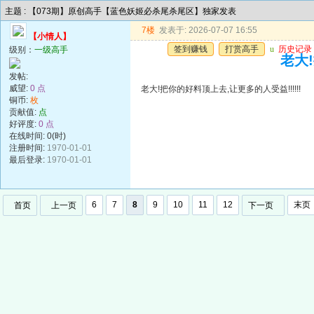
主题 : 【073期】原创高手【蓝色妖姬必杀尾杀尾区】独家发表
7楼
发表于: 2026-07-07 16:55
【小情人】
签到赚钱
打赏高手
u
历史记录
级别：
一级高手
老大!
发帖:
威望:
0 点
老大!把你的好料顶上去,让更多的人受益!!!!!!
铜币:
枚
贡献值:
点
好评度:
0 点
在线时间: 0(时)
注册时间:
1970-01-01
最后登录:
1970-01-01
6
7
8
9
10
11
12
末页
首页
上一页
下一页