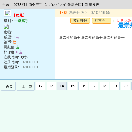
主题 : 【073期】原创高手【小白小白小白杀尾合区】独家发表
13楼
发表于: 2026-07-07 16:55
【女儿】
签到赚钱
打赏高手
u
历史记录
级别：
一级高手
最崇
发帖:
威望:
0 点
最崇拜的高手 最崇拜的高手 最崇拜的高手
铜币:
枚
贡献值:
点
好评度:
0 点
在线时间: 0(时)
注册时间:
1970-01-01
最后登录:
1970-01-01
12
13
14
15
16
17
18
19
20
首页
上一页