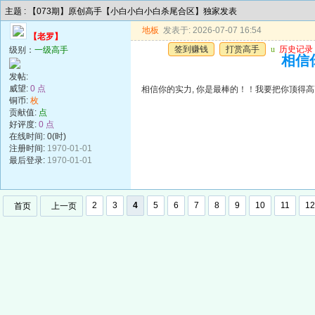
主题 : 【073期】原创高手【小白小白小白杀尾合区】独家发表
地板
发表于: 2026-07-07 16:54
【老罗】
签到赚钱
打赏高手
u
历史记录
级别：
一级高手
相信你
发帖:
威望:
0 点
相信你的实力, 你是最棒的！！我要把你顶得高高的..
铜币:
枚
贡献值:
点
好评度:
0 点
在线时间: 0(时)
注册时间:
1970-01-01
最后登录:
1970-01-01
2
3
4
5
6
7
8
9
10
11
12
首页
上一页