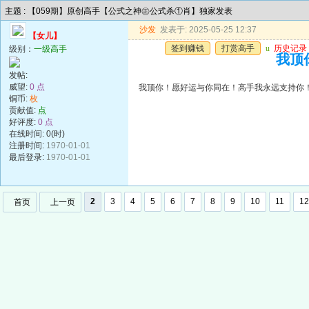
主题 : 【059期】原创高手【公式之神㊣公式杀①肖】独家发表
沙发
发表于: 2025-05-25 12:37
【女儿】
签到赚钱
打赏高手
u
历史记录
级别：
一级高手
我顶
发帖:
威望:
0 点
我顶你！愿好运与你同在！高手我永远支持你
铜币:
枚
贡献值:
点
好评度:
0 点
在线时间: 0(时)
注册时间:
1970-01-01
最后登录:
1970-01-01
2
3
4
5
6
7
8
9
10
11
12
首页
上一页