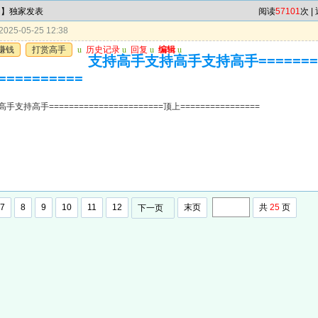
肖】独家发表
阅读
57101
次 |
025-05-25 12:38
赚钱
打赏高手
u
历史记录
u
回复
u
编辑
u
支持高手支持高手支持高手=========
==========
持高手=======================顶上================
7
8
9
10
11
12
末页
共
25
页
下一页