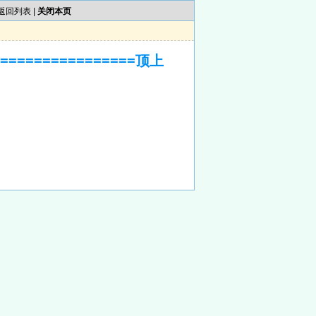
返回列表
|
关闭本页
==============顶上