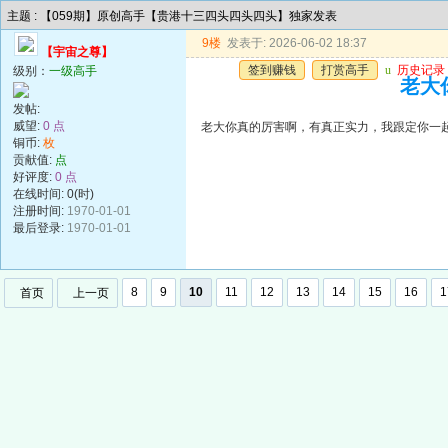
主题 : 【059期】原创高手【贵港十三四头四头四头】独家发表
9楼
发表于: 2026-06-02 18:37
【宇宙之尊】
签到赚钱
打赏高手
u
历史记录
级别：
一级高手
老大
发帖:
威望:
0 点
老大你真的厉害啊，有真正实力，我跟定你一
铜币:
枚
贡献值:
点
好评度:
0 点
在线时间: 0(时)
注册时间:
1970-01-01
最后登录:
1970-01-01
8
9
10
11
12
13
14
15
16
1
首页
上一页