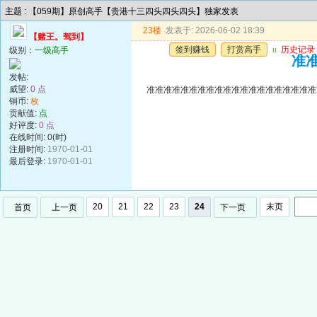
主题 : 【059期】原创高手【贵港十三四头四头四头】独家发表
23楼
发表于: 2026-06-02 18:39
【赌王。驾到】
签到赚钱
打赏高手
u
历史记录
级别：
一级高手
准准
发帖:
威望:
0 点
准准准准准准准准准准准准准准准准准准准准
铜币:
枚
贡献值:
点
好评度:
0 点
在线时间: 0(时)
注册时间:
1970-01-01
最后登录:
1970-01-01
20
21
22
23
24
末页
首页
上一页
下一页