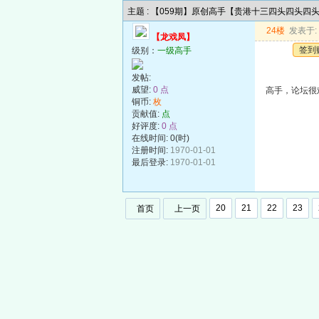
主题 : 【059期】原创高手【贵港十三四头四头四
24楼
发表于: 2
【龙戏凤】
签到
级别：
一级高手
发帖:
威望:
0 点
高手，论坛很
铜币:
枚
贡献值:
点
好评度:
0 点
在线时间: 0(时)
注册时间:
1970-01-01
最后登录:
1970-01-01
20
21
22
23
首页
上一页