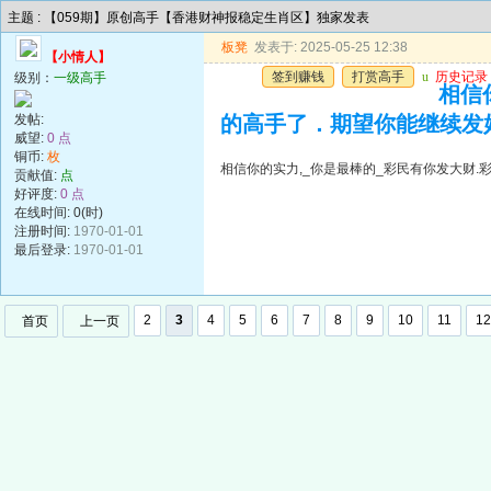
主题 : 【059期】原创高手【香港财神报稳定生肖区】独家发表
板凳
发表于: 2025-05-25 12:38
【小情人】
签到赚钱
打赏高手
u
历史记录
级别：
一级高手
相信
发帖:
的高手了．期望你能继续发
威望:
0 点
铜币:
枚
相信你的实力,_你是最棒的_彩民有你发大财
贡献值:
点
好评度:
0 点
在线时间: 0(时)
注册时间:
1970-01-01
最后登录:
1970-01-01
2
3
4
5
6
7
8
9
10
11
12
首页
上一页