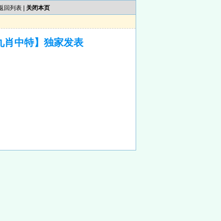
返回列表
|
关闭本页
九肖中特】独家发表