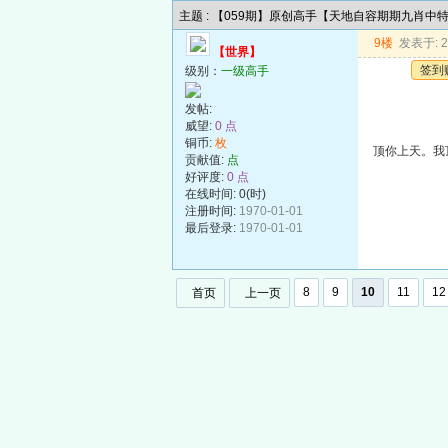
主题 : 【059期】原创高手【天地自容期期九肖中
9楼
发表于: 20
【世界】
签到
级别：
一级高手
发帖:
威望:
0 点
铜币:
枚
顶你上天。我
贡献值:
点
好评度:
0 点
在线时间: 0(时)
注册时间:
1970-01-01
最后登录:
1970-01-01
8
9
10
11
12
首页
上一页