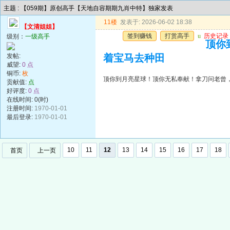
主题 : 【059期】原创高手【天地自容期期九肖中特】独家发表
11楼
发表于: 2026-06-02 18:38
【文清姐姐】
签到赚钱
打赏高手
u
历史记录
级别：
一级高手
顶你
发帖:
着宝马去种田
威望:
0 点
铜币:
枚
顶你到月亮星球！顶你无私奉献！拿刀问老曾
贡献值:
点
好评度:
0 点
在线时间: 0(时)
注册时间:
1970-01-01
最后登录:
1970-01-01
10
11
12
13
14
15
16
17
18
首页
上一页