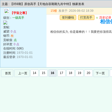
主题 : 【059期】原创高手【天地自容期期九肖中特】独家发表
15楼
发表于: 2026-06-02 18:39
【宇宙之尊】
签到赚钱
打赏高手
u
历史记录
级别：
一级高手
相信
发帖:
威望:
0 点
相信你的实力, 你是最棒的！！我要把你顶得高
铜币:
枚
贡献值:
点
好评度:
0 点
在线时间: 0(时)
注册时间:
1970-01-01
最后登录:
1970-01-01
14
15
16
17
18
19
20
首页
上一页
下一页