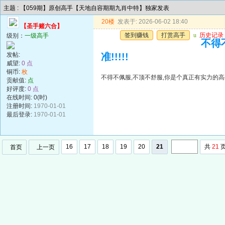
主题 : 【059期】原创高手【天地自容期期九肖中特】独家发表
20楼
发表于: 2026-06-02 18:40
【圣手赌六合】
签到赚钱
打赏高手
u
历史记录
级别：
一级高手
不得
发帖:
准!!!!!
威望:
0 点
铜币:
枚
不得不佩服,不顶不舒服,你是个真正有实力的高手,
贡献值:
点
好评度:
0 点
在线时间: 0(时)
注册时间:
1970-01-01
最后登录:
1970-01-01
16
17
18
19
20
21
共
21
首页
上一页