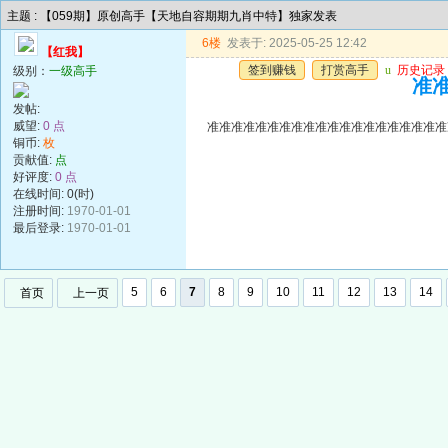
主题 : 【059期】原创高手【天地自容期期九肖中特】独家发表
6楼
发表于: 2025-05-25 12:42
【红我】
签到赚钱
打赏高手
u
历史记录
级别：
一级高手
准准
发帖:
威望:
0 点
准准准准准准准准准准准准准准准准准准准准
铜币:
枚
贡献值:
点
好评度:
0 点
在线时间: 0(时)
注册时间:
1970-01-01
最后登录:
1970-01-01
5
6
7
8
9
10
11
12
13
14
首页
上一页