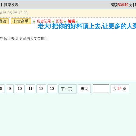
特】独家发表
阅读
53949
次 |
25-05-25 12:39
赚钱
打赏高手
u
历史记录
u
回复
u
编辑
u
老大!把你的好料顶上去,让更多的人受益!
顶上去,让更多的人受益!!!!!!
8
9
10
11
12
13
末页
共
24
页
下一页