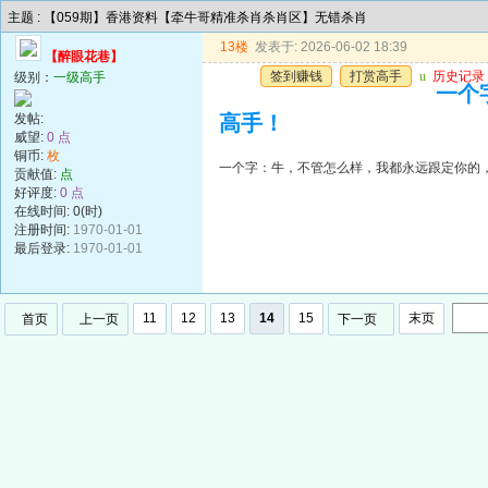
主题 : 【059期】香港资料【牵牛哥精准杀肖杀肖区】无错杀肖
13楼
发表于: 2026-06-02 18:39
【醉眼花巷】
签到赚钱
打赏高手
u
历史记录
级别：
一级高手
一个
发帖:
高手！
威望:
0 点
铜币:
枚
一个字：牛，不管怎么样，我都永远跟定你的
贡献值:
点
好评度:
0 点
在线时间: 0(时)
注册时间:
1970-01-01
最后登录:
1970-01-01
11
12
13
14
15
末页
首页
上一页
下一页