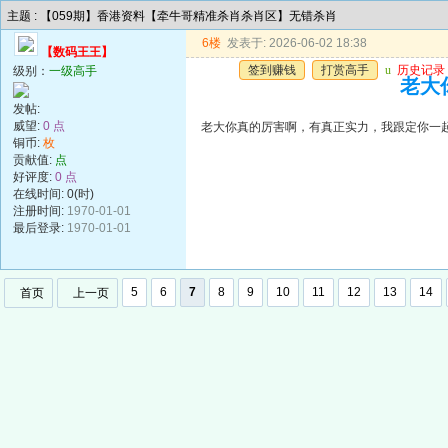
主题 : 【059期】香港资料【牵牛哥精准杀肖杀肖区】无错杀肖
6楼
发表于: 2026-06-02 18:38
【数码王王】
签到赚钱
打赏高手
u
历史记录
级别：
一级高手
老大
发帖:
威望:
0 点
老大你真的厉害啊，有真正实力，我跟定你一
铜币:
枚
贡献值:
点
好评度:
0 点
在线时间: 0(时)
注册时间:
1970-01-01
最后登录:
1970-01-01
5
6
7
8
9
10
11
12
13
14
首页
上一页