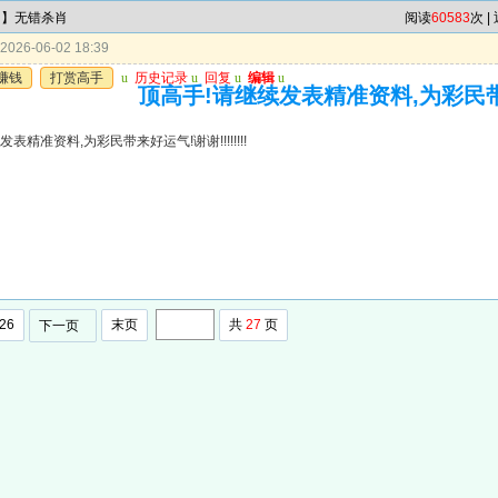
肖】无错杀肖
阅读
60583
次 |
026-06-02 18:39
赚钱
打赏高手
u
历史记录
u
回复
u
编辑
u
顶高手!请继续发表精准资料,为彩民带来好
表精准资料,为彩民带来好运气!谢谢!!!!!!!!
26
末页
共
27
页
下一页