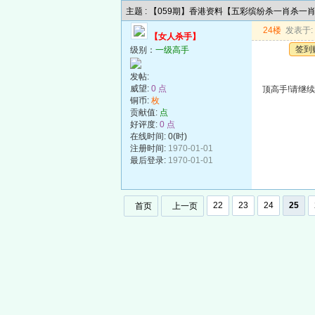
主题 : 【059期】香港资料【五彩缤纷杀一肖杀一
24楼
发表于: 2
【女人杀手】
签到
级别：
一级高手
发帖:
威望:
0 点
顶高手!请继续发
铜币:
枚
贡献值:
点
好评度:
0 点
在线时间: 0(时)
注册时间:
1970-01-01
最后登录:
1970-01-01
22
23
24
25
首页
上一页