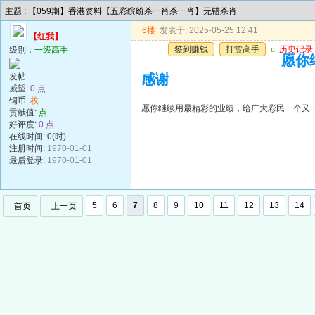
主题 : 【059期】香港资料【五彩缤纷杀一肖杀一肖】无错杀肖
6楼
发表于: 2025-05-25 12:41
【红我】
签到赚钱
打赏高手
u
历史记录
级别：
一级高手
愿你
发帖:
感谢
威望:
0 点
铜币:
枚
愿你继续用最精彩的业绩，给广大彩民一个又
贡献值:
点
好评度:
0 点
在线时间: 0(时)
注册时间:
1970-01-01
最后登录:
1970-01-01
5
6
7
8
9
10
11
12
13
14
首页
上一页