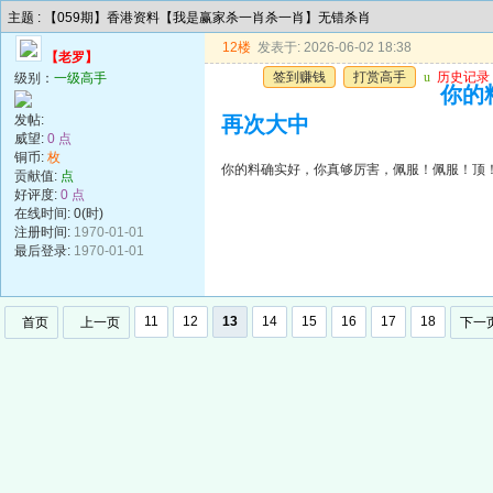
主题 : 【059期】香港资料【我是赢家杀一肖杀一肖】无错杀肖
12楼
发表于: 2026-06-02 18:38
【老罗】
签到赚钱
打赏高手
u
历史记录
级别：
一级高手
你的
发帖:
再次大中
威望:
0 点
铜币:
枚
你的料确实好，你真够厉害，佩服！佩服！顶
贡献值:
点
好评度:
0 点
在线时间: 0(时)
注册时间:
1970-01-01
最后登录:
1970-01-01
11
12
13
14
15
16
17
18
首页
上一页
下一