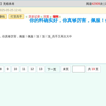
肖】无错杀肖
阅读
42909
次 |
25-05-25 12:41
赚钱
打赏高手
u
历史记录
u
回复
u
编辑
u
你的料确实好，你真够厉害，佩服！
，你真够厉害，佩服！佩服！顶！顶！顶_高手又再次大中
8
9
10
11
12
13
末页
共
19
页
下一页