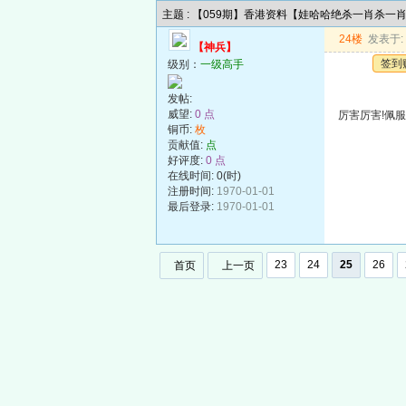
主题 : 【059期】香港资料【娃哈哈绝杀一肖杀一
24楼
发表于: 2
【神兵】
签到
级别：
一级高手
发帖:
威望:
0 点
厉害厉害!佩服
铜币:
枚
贡献值:
点
好评度:
0 点
在线时间: 0(时)
注册时间:
1970-01-01
最后登录:
1970-01-01
23
24
25
26
首页
上一页