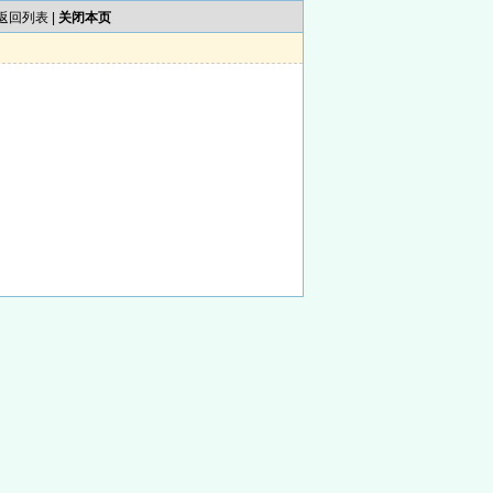
返回列表
|
关闭本页