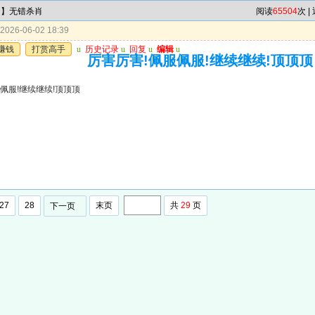
肖】无错杀肖
阅读
65504
次 |
026-06-02 18:39
赚钱
打赏高手
u
历史记录
u
回复
u
编辑
u
厉害厉害!佩服佩服!继续继续!顶顶顶
佩服!继续继续!顶顶顶
27
28
末页
共
29
页
下一页