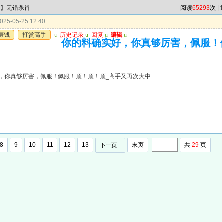
肖】无错杀肖
阅读
65293
次 |
25-05-25 12:40
赚钱
打赏高手
u
历史记录
u
回复
u
编辑
u
你的料确实好，你真够厉害，佩服！
，你真够厉害，佩服！佩服！顶！顶！顶_高手又再次大中
8
9
10
11
12
13
末页
共
29
页
下一页