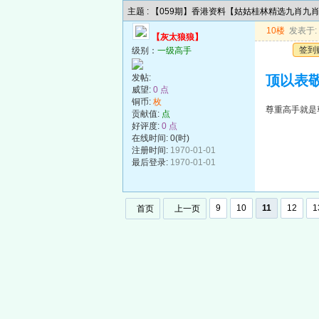
主题 : 【059期】香港资料【姑姑桂林精选九肖九
10楼
发表于: 2
【灰太狼狼】
签到
级别：
一级高手
发帖:
顶以表敬
威望:
0 点
铜币:
枚
尊重高手就是
贡献值:
点
好评度:
0 点
在线时间: 0(时)
注册时间:
1970-01-01
最后登录:
1970-01-01
9
10
11
12
1
首页
上一页