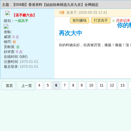
主题 : 【059期】香港资料【姑姑桂林精选九肖九肖】全网稳定
5楼
发表于: 2025-05-25 12:41
【圣手赌六合】
签到赚钱
打赏高手
u
历史记录
级别：
一级高手
你的
发帖:
再次大中
威望:
0 点
铜币:
枚
你的料确实好，你真够厉害，佩服！佩服！顶
贡献值:
点
好评度:
0 点
在线时间: 0(时)
注册时间:
1970-01-01
最后登录:
1970-01-01
4
5
6
7
8
9
10
11
12
13
首页
上一页