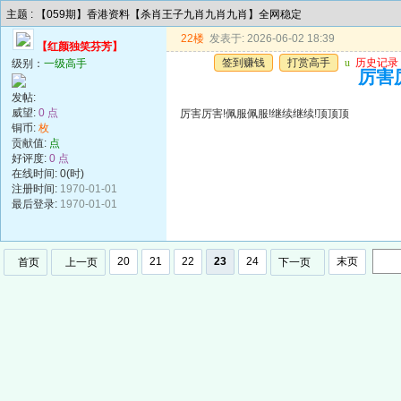
主题 : 【059期】香港资料【杀肖王子九肖九肖九肖】全网稳定
22楼
发表于: 2026-06-02 18:39
【红颜独笑芬芳】
签到赚钱
打赏高手
u
历史记录
级别：
一级高手
厉害
发帖:
威望:
0 点
厉害厉害!佩服佩服!继续继续!顶顶顶
铜币:
枚
贡献值:
点
好评度:
0 点
在线时间: 0(时)
注册时间:
1970-01-01
最后登录:
1970-01-01
20
21
22
23
24
末页
首页
上一页
下一页