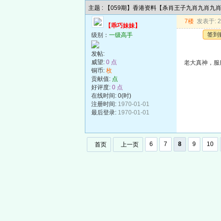
主题 : 【059期】香港资料【杀肖王子九肖九肖九
7楼
发表于: 20
【乖巧妹妹】
签到
级别：
一级高手
发帖:
威望:
0 点
老大真神，服
铜币:
枚
贡献值:
点
好评度:
0 点
在线时间: 0(时)
注册时间:
1970-01-01
最后登录:
1970-01-01
6
7
8
9
10
首页
上一页