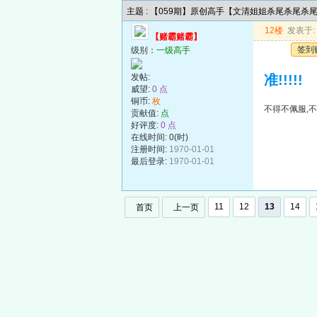
主题 : 【059期】原创高手【文清姐姐杀尾杀尾杀
12楼
发表于: 2
【赌霸赌霸】
签到
级别：
一级高手
发帖:
准!!!!!
威望:
0 点
铜币:
枚
不得不佩服,不
贡献值:
点
好评度:
0 点
在线时间: 0(时)
注册时间:
1970-01-01
最后登录:
1970-01-01
11
12
13
14
首页
上一页