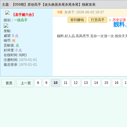
主题 : 【059期】原创高手【改头换面杀尾杀尾杀尾】独家发表
9楼
发表于: 2026-06-02 18:37
【圣手赌六合】
签到赚钱
打赏高手
u
历史记录
级别：
一级高手
靓料
发帖:
威望:
0 点
靓料.好人品.高风亮节.见你一次顶一次.祝你天
铜币:
枚
贡献值:
点
好评度:
0 点
在线时间: 0(时)
注册时间:
1970-01-01
最后登录:
1970-01-01
8
9
10
11
12
13
14
15
16
1
首页
上一页