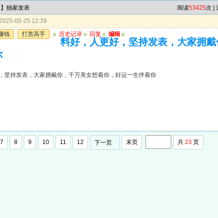
尾】独家发表
阅读
53425
次 |
025-05-25 12:39
赚钱
打赏高手
u
历史记录
u
回复
u
编辑
u
料好，人更好，坚持发表，大家拥戴
你
，坚持发表，大家拥戴你，千万美女想着你，好运一生伴着你
7
8
9
10
11
12
末页
共
23
页
下一页