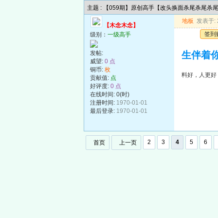
主题 : 【059期】原创高手【改头换面杀尾杀尾杀
地板
发表于: 2
【木念木念】
签到
级别：
一级高手
发帖:
生伴着
威望:
0 点
铜币:
枚
料好，人更好
贡献值:
点
好评度:
0 点
在线时间: 0(时)
注册时间:
1970-01-01
最后登录:
1970-01-01
2
3
4
5
6
首页
上一页