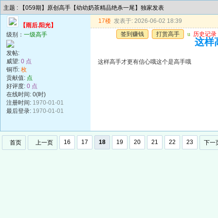
主题 : 【059期】原创高手【幼幼奶茶精品绝杀一尾】独家发表
17楼
发表于: 2026-06-02 18:39
【雨后.阳光】
签到赚钱
打赏高手
u
历史记录
级别：
一级高手
这样
发帖:
威望:
0 点
这样高手才更有信心哦这个是高手哦
铜币:
枚
贡献值:
点
好评度:
0 点
在线时间: 0(时)
注册时间:
1970-01-01
最后登录:
1970-01-01
16
17
18
19
20
21
22
23
首页
上一页
下一