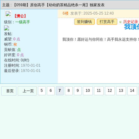
主题 : 【059期】原创高手【幼幼奶茶精品绝杀一尾】独家发表
6楼
发表于: 2025-05-25 12:40
【濟公】
签到赚钱
打赏高手
u
历史记录
级别：
一级高手
我顶
发帖:
威望:
0 点
我顶你！愿好运与你同在！高手我永远支持你
铜币:
枚
贡献值:
点
好评度:
0 点
在线时间: 0(时)
注册时间:
1970-01-01
最后登录:
1970-01-01
5
6
7
8
9
10
11
12
13
14
首页
上一页