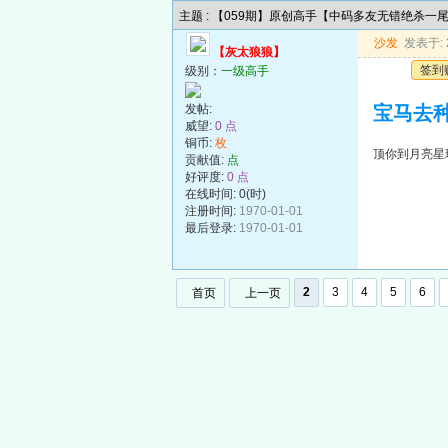
主题 : 【059期】原创高手【中码多友无错绝杀一
沙发
发表于: 2
【灰太狼狼】
签到
级别：
一级高手
发帖:
宝马去
威望:
0 点
铜币:
枚
顶你到月亮星
贡献值:
点
好评度:
0 点
在线时间: 0(时)
注册时间:
1970-01-01
最后登录:
1970-01-01
2
3
4
5
6
首页
上一页