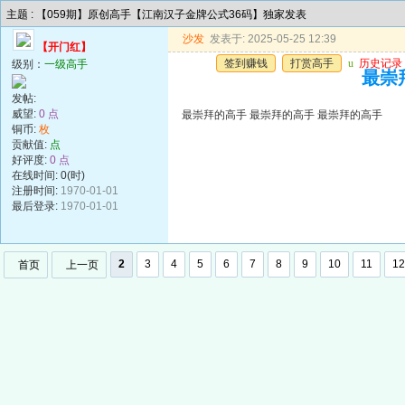
主题 : 【059期】原创高手【江南汉子金牌公式36码】独家发表
沙发
发表于: 2025-05-25 12:39
【开门红】
签到赚钱
打赏高手
u
历史记录
级别：
一级高手
最崇
发帖:
威望:
0 点
最崇拜的高手 最崇拜的高手 最崇拜的高手
铜币:
枚
贡献值:
点
好评度:
0 点
在线时间: 0(时)
注册时间:
1970-01-01
最后登录:
1970-01-01
2
3
4
5
6
7
8
9
10
11
12
首页
上一页