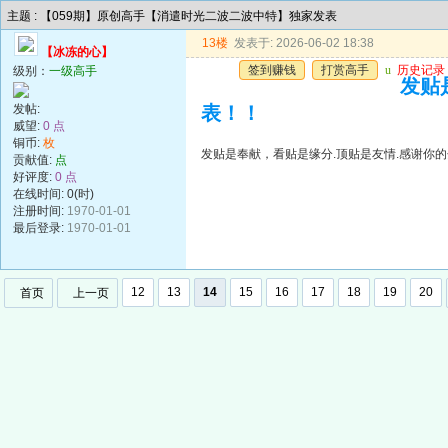
主题 : 【059期】原创高手【消遣时光二波二波中特】独家发表
13楼
发表于: 2026-06-02 18:38
【冰冻的心】
签到赚钱
打赏高手
u
历史记录
级别：
一级高手
发贴
发帖:
表！！
威望:
0 点
铜币:
枚
发贴是奉献，看贴是缘分.顶贴是友情.感谢你的
贡献值:
点
好评度:
0 点
在线时间: 0(时)
注册时间:
1970-01-01
最后登录:
1970-01-01
12
13
14
15
16
17
18
19
20
首页
上一页