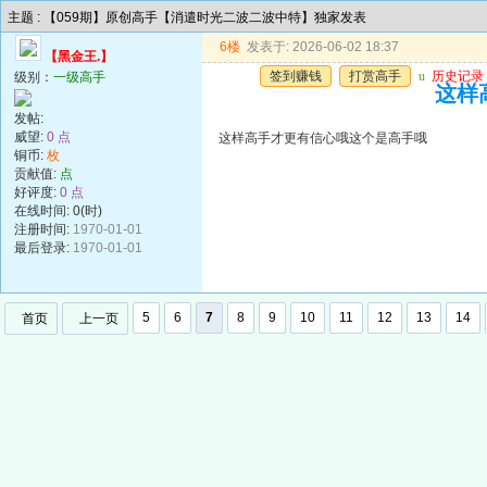
主题 : 【059期】原创高手【消遣时光二波二波中特】独家发表
6楼
发表于: 2026-06-02 18:37
【黑金王.】
签到赚钱
打赏高手
u
历史记录
级别：
一级高手
这样
发帖:
威望:
0 点
这样高手才更有信心哦这个是高手哦
铜币:
枚
贡献值:
点
好评度:
0 点
在线时间: 0(时)
注册时间:
1970-01-01
最后登录:
1970-01-01
5
6
7
8
9
10
11
12
13
14
首页
上一页