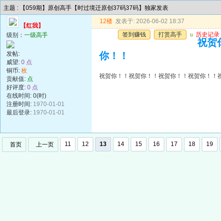
主题 : 【059期】原创高手【时过境迁原创37码37码】独家发表
12楼
发表于: 2026-06-02 18:37
【红我】
签到赚钱
打赏高手
u
历史记录
级别：
一级高手
祝贺
发帖:
你！！
威望:
0 点
铜币:
枚
祝贺你！！祝贺你！！祝贺你！！祝贺你！！
贡献值:
点
好评度:
0 点
在线时间: 0(时)
注册时间:
1970-01-01
最后登录:
1970-01-01
11
12
13
14
15
16
17
18
19
首页
上一页