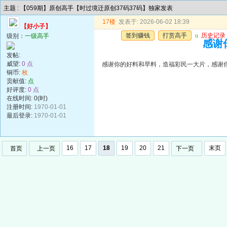
主题 : 【059期】原创高手【时过境迁原创37码37码】独家发表
17楼
发表于: 2026-06-02 18:39
【好小子】
签到赚钱
打赏高手
u
历史记录
级别：
一级高手
感谢
发帖:
威望:
0 点
感谢你的好料和早料，造福彩民一大片，感谢
铜币:
枚
贡献值:
点
好评度:
0 点
在线时间: 0(时)
注册时间:
1970-01-01
最后登录:
1970-01-01
16
17
18
19
20
21
末页
首页
上一页
下一页