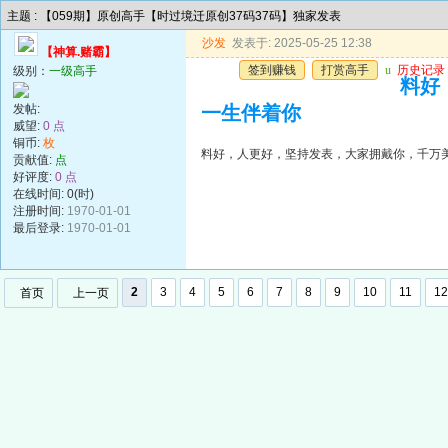
主题 : 【059期】原创高手【时过境迁原创37码37码】独家发表
沙发
发表于: 2025-05-25 12:38
【神算.赌霸】
签到赚钱
打赏高手
u
历史记录
级别：
一级高手
料好
发帖:
一生伴着你
威望:
0 点
铜币:
枚
料好，人更好，坚持发表，大家拥戴你，千万
贡献值:
点
好评度:
0 点
在线时间: 0(时)
注册时间:
1970-01-01
最后登录:
1970-01-01
2
3
4
5
6
7
8
9
10
11
12
首页
上一页