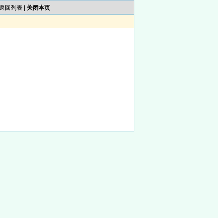
返回列表
|
关闭本页