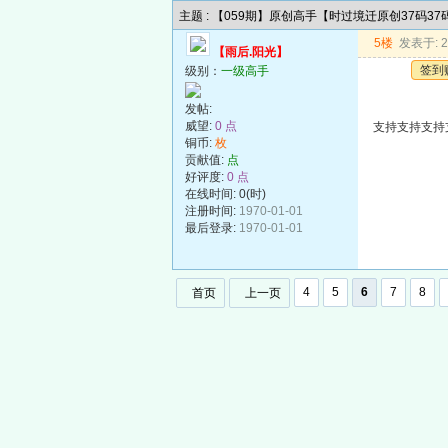
主题 : 【059期】原创高手【时过境迁原创37码3
5楼
发表于: 20
【雨后.阳光】
签到
级别：
一级高手
发帖:
威望:
0 点
支持支持支持
铜币:
枚
贡献值:
点
好评度:
0 点
在线时间: 0(时)
注册时间:
1970-01-01
最后登录:
1970-01-01
4
5
6
7
8
首页
上一页