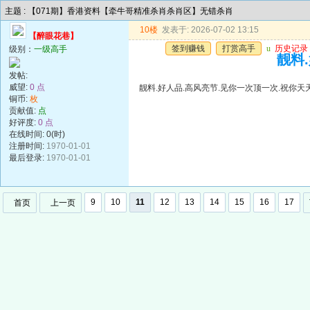
主题 : 【071期】香港资料【牵牛哥精准杀肖杀肖区】无错杀肖
10楼
发表于: 2026-07-02 13:15
【醉眼花巷】
签到赚钱
打赏高手
u
历史记录
级别：
一级高手
靓料
发帖:
威望:
0 点
靓料.好人品.高风亮节.见你一次顶一次.祝你天
铜币:
枚
贡献值:
点
好评度:
0 点
在线时间: 0(时)
注册时间:
1970-01-01
最后登录:
1970-01-01
9
10
11
12
13
14
15
16
17
首页
上一页