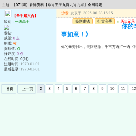
主题 : 【071期】香港资料【杀肖王子九肖九肖九肖】全网稳定
沙发
发表于: 2025-06-28 16:15
【圣手赌六合】
签到赚钱
打赏高手
u
历史记录
级别：
一级高手
你的
发帖:
事如意！》
威望:
0 点
铜币:
枚
你的辛劳付出，无限感激，千言万语汇一语《
贡献值:
点
好评度:
0 点
在线时间: 0(时)
注册时间:
1970-01-01
最后登录:
1970-01-01
2
3
4
5
6
7
8
9
10
11
12
首页
上一页