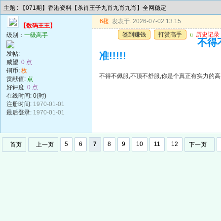
主题 : 【071期】香港资料【杀肖王子九肖九肖九肖】全网稳定
6楼
发表于: 2026-07-02 13:15
【数码王王】
签到赚钱
打赏高手
u
历史记录
级别：
一级高手
不得
发帖:
准!!!!!
威望:
0 点
铜币:
枚
不得不佩服,不顶不舒服,你是个真正有实力的高手,
贡献值:
点
好评度:
0 点
在线时间: 0(时)
注册时间:
1970-01-01
最后登录:
1970-01-01
5
6
7
8
9
10
11
12
首页
上一页
下一页