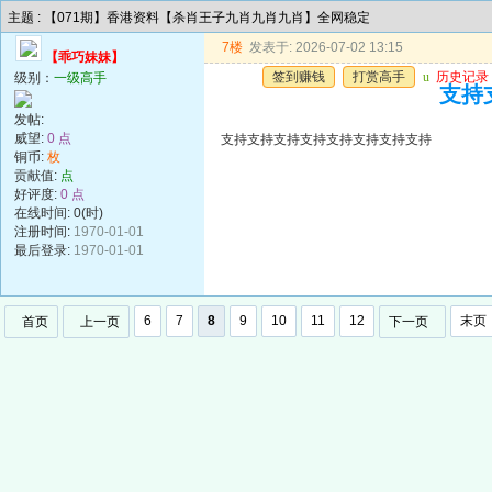
主题 : 【071期】香港资料【杀肖王子九肖九肖九肖】全网稳定
7楼
发表于: 2026-07-02 13:15
【乖巧妹妹】
签到赚钱
打赏高手
u
历史记录
级别：
一级高手
支持
发帖:
威望:
0 点
支持支持支持支持支持支持支持支持
铜币:
枚
贡献值:
点
好评度:
0 点
在线时间: 0(时)
注册时间:
1970-01-01
最后登录:
1970-01-01
6
7
8
9
10
11
12
末页
首页
上一页
下一页