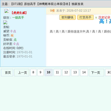
主题 : 【071期】原创高手【神鹰断单双㊣单双③肖】独家发表
9楼
发表于: 2026-07-02 13:17
【虎虎生威】
签到赚钱
打赏高手
u
历史记录
级别：
一级高手
高！
发帖:
威望:
0 点
高！高！高！跟你连连大中,高！高！高！跟你
铜币:
枚
贡献值:
点
好评度:
0 点
在线时间: 0(时)
注册时间:
1970-01-01
最后登录:
1970-01-01
8
9
10
11
12
13
14
末
首页
上一页
下一页