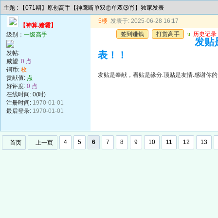
主题 : 【071期】原创高手【神鹰断单双㊣单双③肖】独家发表
5楼
发表于: 2025-06-28 16:17
【神算.赌霸】
签到赚钱
打赏高手
u
历史记录
级别：
一级高手
发贴
发帖:
表！！
威望:
0 点
铜币:
枚
发贴是奉献，看贴是缘分.顶贴是友情.感谢你的
贡献值:
点
好评度:
0 点
在线时间: 0(时)
注册时间:
1970-01-01
最后登录:
1970-01-01
4
5
6
7
8
9
10
11
12
13
首页
上一页