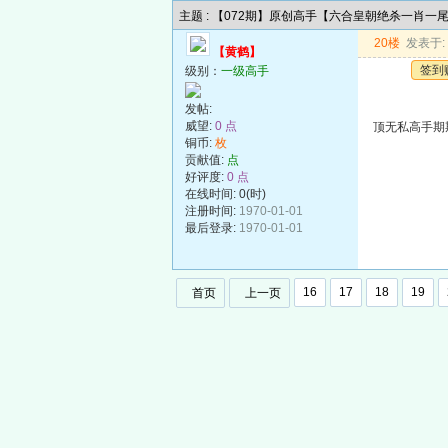
主题 : 【072期】原创高手【六合皇朝绝杀一肖一
20楼
发表于: 2
【黄鹤】
签到
级别：
一级高手
发帖:
威望:
0 点
顶无私高手期
铜币:
枚
贡献值:
点
好评度:
0 点
在线时间: 0(时)
注册时间:
1970-01-01
最后登录:
1970-01-01
16
17
18
19
首页
上一页